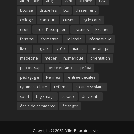
alternance
anglais
APB
archive
BAC
bourse
Bruxelles
bts
classement
collège
concours
cuisine
cycle court
droit
droit d'inscription
erasmus
Examen
ferrandi
formation
Hollande
informatique
livret
Logiciel
lycée
manaa
mécanique
médecine
métier
numérique
orientation
parcoursup
petite enfance
prépa
pédagogie
Rennes
rentrée décalée
rythme scolaire
réforme
soutien scolaire
sport
tage mage
travaux
Université
école de commerce
étranger
Copyright © 2025. VillesEducatrices.fr