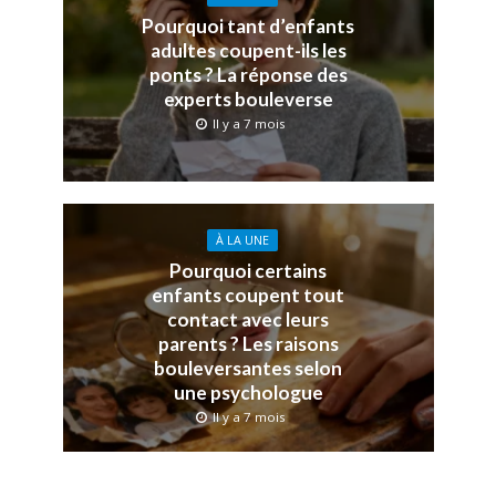
Pourquoi tant d’enfants
adultes coupent-ils les
ponts ? La réponse des
experts bouleverse
Il y a 7 mois
À LA UNE
Pourquoi certains
enfants coupent tout
contact avec leurs
parents ? Les raisons
bouleversantes selon
une psychologue
Il y a 7 mois