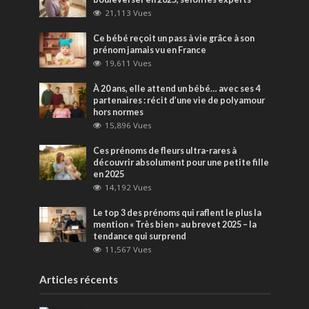
21,113 Vues
Ce bébé reçoit un pass à vie grâce à son
prénom jamais vu en France
19,611 Vues
À 20 ans, elle attend un bébé… avec ses 4
partenaires : récit d’une vie de polyamour
hors normes
15,896 Vues
Ces prénoms de fleurs ultra-rares à
découvrir absolument pour une petite fille
en 2025
14,192 Vues
Le top 3 des prénoms qui raflent le plus la
mention « Très bien » au brevet 2025 – la
tendance qui surprend
11,567 Vues
Articles récents