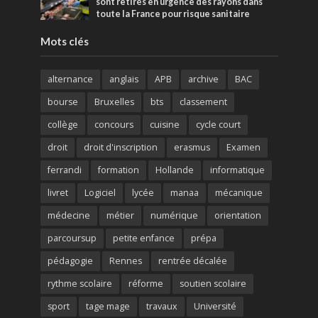
sont retirés en urgence des rayons dans
toute la France pour risque sanitaire
Mots clés
alternance
anglais
APB
archive
BAC
bourse
Bruxelles
bts
classement
collège
concours
cuisine
cycle court
droit
droit d'inscription
erasmus
Examen
ferrandi
formation
Hollande
informatique
livret
Logiciel
lycée
manaa
mécanique
médecine
métier
numérique
orientation
parcoursup
petite enfance
prépa
pédagogie
Rennes
rentrée décalée
rythme scolaire
réforme
soutien scolaire
sport
tage mage
travaux
Université