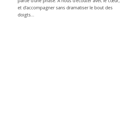
partie d’une phase. À nous d’écouter avec le cœur,
et d’accompagner sans dramatiser le bout des
doigts…