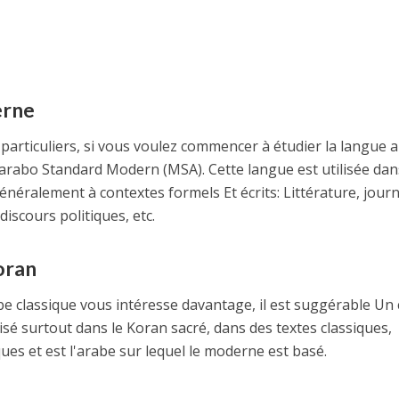
erne
 particuliers, si vous voulez commencer à étudier la langue 
'arabo Standard Modern (MSA).
Cette langue est utilisée dan
généralement à
contextes formels
Et
écrits
: Littérature, jour
discours politiques, etc.
oran
be classique vous intéresse davantage, il est suggérable
Un 
isé surtout dans le Koran sacré,
dans des textes classiques
,
iques et est l'arabe sur lequel le moderne est basé.