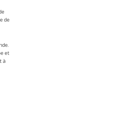
de
le de
nde.
be et
t à