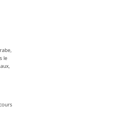
arabe,
s le
naux,
cours