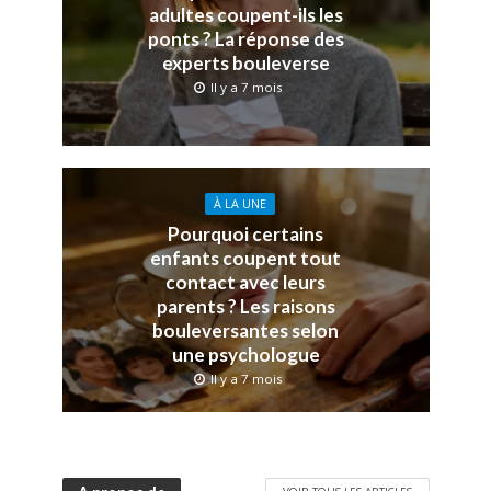
adultes coupent-ils les
ponts ? La réponse des
experts bouleverse
Il y a 7 mois
À LA UNE
Pourquoi certains
enfants coupent tout
contact avec leurs
parents ? Les raisons
bouleversantes selon
une psychologue
Il y a 7 mois