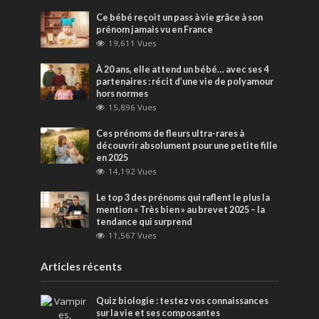
Ce bébé reçoit un pass à vie grâce à son
prénom jamais vu en France
19,611 Vues
À 20 ans, elle attend un bébé… avec ses 4
partenaires : récit d’une vie de polyamour
hors normes
15,896 Vues
Ces prénoms de fleurs ultra-rares à
découvrir absolument pour une petite fille
en 2025
14,192 Vues
Le top 3 des prénoms qui raflent le plus la
mention « Très bien » au brevet 2025 – la
tendance qui surprend
11,567 Vues
Articles récents
Quiz biologie : testez vos connaissances
sur la vie et ses composantes