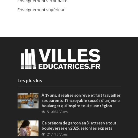
Enseignement secondaire
Enseignement supérieur
Les plus lus
À 19 ans, il réalise son rêve et fait travailler
ses parents : l’incroyable succès d’un jeune
boulanger qui inspire toute une région
51,664 Vues
Ce prénom de garçon en 3 lettres va tout
bouleverser en 2025, selon les experts
21,113 Vues