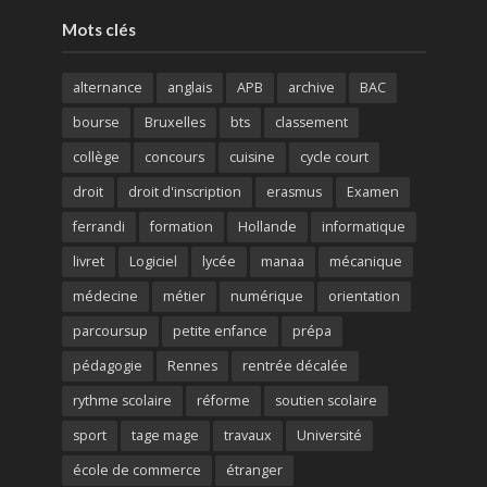
Mots clés
alternance
anglais
APB
archive
BAC
bourse
Bruxelles
bts
classement
collège
concours
cuisine
cycle court
droit
droit d'inscription
erasmus
Examen
ferrandi
formation
Hollande
informatique
livret
Logiciel
lycée
manaa
mécanique
médecine
métier
numérique
orientation
parcoursup
petite enfance
prépa
pédagogie
Rennes
rentrée décalée
rythme scolaire
réforme
soutien scolaire
sport
tage mage
travaux
Université
école de commerce
étranger