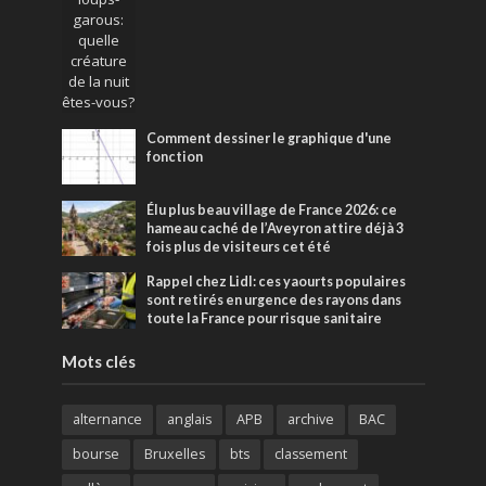
Comment dessiner le graphique d'une
fonction
Élu plus beau village de France 2026: ce
hameau caché de l’Aveyron attire déjà 3
fois plus de visiteurs cet été
Rappel chez Lidl: ces yaourts populaires
sont retirés en urgence des rayons dans
toute la France pour risque sanitaire
Mots clés
alternance
anglais
APB
archive
BAC
bourse
Bruxelles
bts
classement