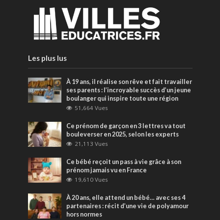
Les plus lus
À 19 ans, il réalise son rêve et fait travailler
ses parents : l’incroyable succès d’un jeune
boulanger qui inspire toute une région
51,664 Vues
Ce prénom de garçon en 3 lettres va tout
bouleverser en 2025, selon les experts
21,113 Vues
Ce bébé reçoit un pass à vie grâce à son
prénom jamais vu en France
19,610 Vues
À 20 ans, elle attend un bébé… avec ses 4
partenaires : récit d’une vie de polyamour
hors normes