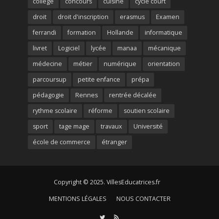
collège
concours
cuisine
cycle court
droit
droit d'inscription
erasmus
Examen
ferrandi
formation
Hollande
informatique
livret
Logiciel
lycée
manaa
mécanique
médecine
métier
numérique
orientation
parcoursup
petite enfance
prépa
pédagogie
Rennes
rentrée décalée
rythme scolaire
réforme
soutien scolaire
sport
tage mage
travaux
Université
école de commerce
étranger
Copyright © 2025. VillesEducatrices.fr
MENTIONS LÉGALES
NOUS CONTACTER