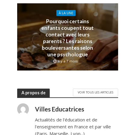
À LA UNE
Pourquoi certains
enfants coupent tout
contact avec leurs
parents ? Les raisons
bouleversantes selon
une psychologue
Il y a 7 mois
A propos de
VOIR TOUS LES ARTICLES
Villes Educatrices
Actualités de l'éducation et de
l'enseignement en France et par ville
(Paris, Marseille, Lyon...)