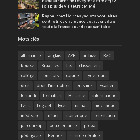
hameau caché de l’Aveyron attire déjà 3
fois plus de visiteurs cet été
Rappel chez Lidl: ces yaourts populaires
sont retirés en urgence des rayons dans
toute la France pour risque sanitaire
Mots clés
alternance
anglais
APB
archive
BAC
bourse
Bruxelles
bts
classement
collège
concours
cuisine
cycle court
droit
droit d'inscription
erasmus
Examen
ferrandi
formation
Hollande
informatique
livret
Logiciel
lycée
manaa
mécanique
médecine
métier
numérique
orientation
parcoursup
petite enfance
prépa
pédagogie
Rennes
rentrée décalée