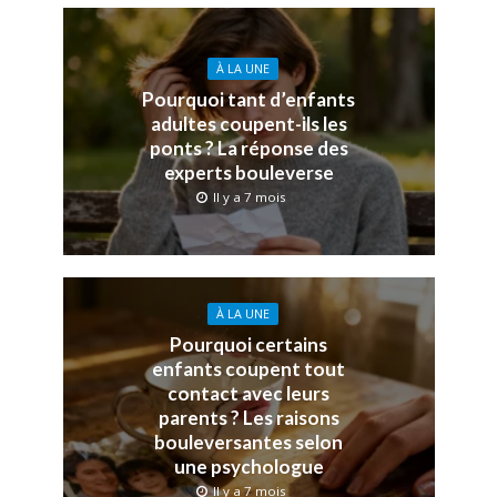
À LA UNE
Pourquoi tant d’enfants
adultes coupent-ils les
ponts ? La réponse des
experts bouleverse
Il y a 7 mois
À LA UNE
Pourquoi certains
enfants coupent tout
contact avec leurs
parents ? Les raisons
bouleversantes selon
une psychologue
Il y a 7 mois