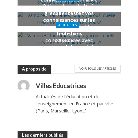
Quiz sur la mythologie
et ses composantes
grecque : testez vos
Il y a 2 mois
connaissances sur les
ACTUALITÉS
dieux, les héros et les
Testez vos
monstres
connaissances avec
Il y a 2 mois
notre quiz japonais !
Il y a 2 mois
A propos de
VOIR TOUS LES ARTICLES
Villes Educatrices
Actualités de l'éducation et de
l'enseignement en France et par ville
(Paris, Marseille, Lyon...)
Les derniers publiés