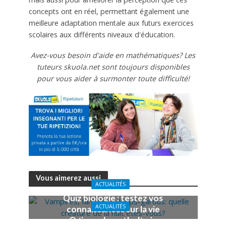
concepts ont en réel, permettant également une
meilleure adaptation mentale aux futurs exercices
scolaires aux différents niveaux d'éducation.
Avez-vous besoin d'aide en mathématiques? Les
tuteurs skuola.net sont toujours disponibles
pour vous aider à surmonter toute difficulté!
Vous aimerez aussi
ACTUALITÉS
Quiz biologie : testez vos
ACTUALITÉS
connaissances sur la vie
Quiz sur la mythologie
et ses composantes