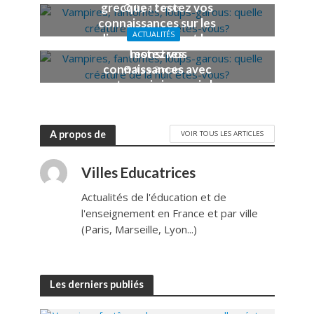
grecque : testez vos
Il y a 2 mois
connaissances sur les
ACTUALITÉS
dieux, les héros et les
Testez vos
monstres
connaissances avec
Il y a 2 mois
notre quiz japonais !
Il y a 2 mois
A propos de
VOIR TOUS LES ARTICLES
Villes Educatrices
Actualités de l'éducation et de
l'enseignement en France et par ville
(Paris, Marseille, Lyon...)
Les derniers publiés