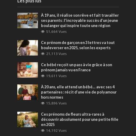
Les plus lus
À 19 ans, il réalise son rêve et fait travailler
ses parents : l’incroyable succès d’un jeune
boulanger qui inspire toute une région
51,664 Vues
Ce prénom de garçon en 3 lettres va tout
bouleverser en 2025, selon les experts
21,113 Vues
Ce bébé reçoit un pass à vie grâce à son
prénom jamais vu en France
19,611 Vues
À 20 ans, elle attend un bébé… avec ses 4
partenaires : récit d’une vie de polyamour
hors normes
15,896 Vues
Ces prénoms de fleurs ultra-rares à
découvrir absolument pour une petite fille
en 2025
14,192 Vues