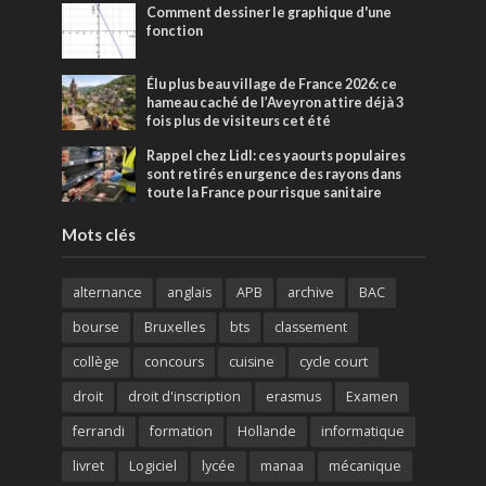
Comment dessiner le graphique d'une
fonction
Élu plus beau village de France 2026: ce
hameau caché de l’Aveyron attire déjà 3
fois plus de visiteurs cet été
Rappel chez Lidl: ces yaourts populaires
sont retirés en urgence des rayons dans
toute la France pour risque sanitaire
Mots clés
alternance
anglais
APB
archive
BAC
bourse
Bruxelles
bts
classement
collège
concours
cuisine
cycle court
droit
droit d'inscription
erasmus
Examen
ferrandi
formation
Hollande
informatique
livret
Logiciel
lycée
manaa
mécanique