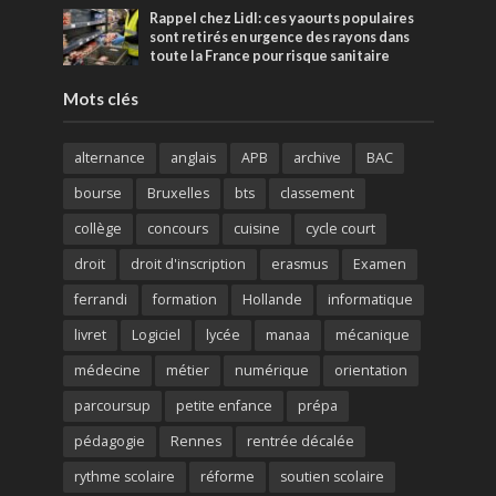
Rappel chez Lidl: ces yaourts populaires
sont retirés en urgence des rayons dans
toute la France pour risque sanitaire
Mots clés
alternance
anglais
APB
archive
BAC
bourse
Bruxelles
bts
classement
collège
concours
cuisine
cycle court
droit
droit d'inscription
erasmus
Examen
ferrandi
formation
Hollande
informatique
livret
Logiciel
lycée
manaa
mécanique
médecine
métier
numérique
orientation
parcoursup
petite enfance
prépa
pédagogie
Rennes
rentrée décalée
rythme scolaire
réforme
soutien scolaire