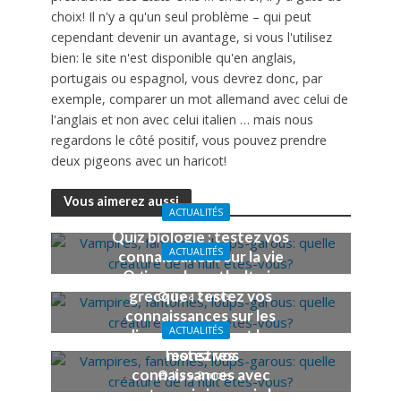
choix! Il n'y a qu'un seul problème – qui peut
cependant devenir un avantage, si vous l'utilisez
bien: le site n'est disponible qu'en anglais,
portugais ou espagnol, vous devrez donc, par
exemple, comparer un mot allemand avec celui de
l'anglais et non avec celui italien … mais nous
regardons le côté positif, vous pouvez prendre
deux pigeons avec un haricot!
Vous aimerez aussi
ACTUALITÉS
Quiz biologie : testez vos
ACTUALITÉS
connaissances sur la vie
Quiz sur la mythologie
et ses composantes
grecque : testez vos
Il y a 2 mois
connaissances sur les
ACTUALITÉS
dieux, les héros et les
Testez vos
monstres
connaissances avec
Il y a 2 mois
notre quiz japonais !