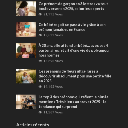
Ce prénom de garçon en 3 lettres va tout
bouleverser en 2025, selon les experts
21,113 Vues
Ce bébé reçoit un pass à vie grâce à son
prénom jamais vu en France
19,611 Vues
À 20 ans, elle attend un bébé… avec ses 4
partenaires : récit d’une vie de polyamour
hors normes
15,896 Vues
Ces prénoms de fleurs ultra-rares à
découvrir absolument pour une petite fille
en 2025
14,192 Vues
Le top 3 des prénoms qui raflent le plus la
mention « Très bien » au brevet 2025 – la
tendance qui surprend
11,567 Vues
Articles récents