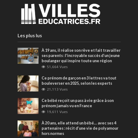
Les plus lus
À 19 ans, il réalise son rêve et fait travailler
ses parents : l’incroyable succès d’un jeune
boulanger qui inspire toute une région
51,664 Vues
Ce prénom de garçon en 3 lettres va tout
bouleverser en 2025, selon les experts
21,113 Vues
Ce bébé reçoit un pass à vie grâce à son
prénom jamais vu en France
19,611 Vues
À 20 ans, elle attend un bébé… avec ses 4
partenaires : récit d’une vie de polyamour
hors normes