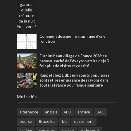
Comment dessiner le graphique d'une
fonction
Élu plus beau village de France 2026: ce
hameau caché de l’Aveyron attire déjà 3
fois plus de visiteurs cet été
Rappel chez Lidl: ces yaourts populaires
sont retirés en urgence des rayons dans
toute la France pour risque sanitaire
Mots clés
alternance
anglais
APB
archive
BAC
bourse
Bruxelles
bts
classement
collège
concours
cuisine
cycle court