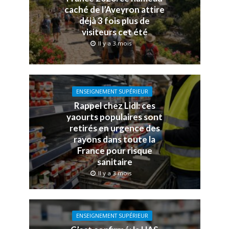
caché de l’Aveyron attire
déjà 3 fois plus de
visiteurs cet été
Il y a 3 mois
ENSEIGNEMENT SUPÉRIEUR
Rappel chez Lidl: ces
yaourts populaires sont
retirés en urgence des
rayons dans toute la
France pour risque
sanitaire
Il y a 3 mois
ENSEIGNEMENT SUPÉRIEUR