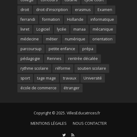
droit
droit d'inscription
erasmus
Examen
ferrandi
formation
Hollande
informatique
livret
Logiciel
lycée
manaa
mécanique
médecine
métier
numérique
orientation
parcoursup
petite enfance
prépa
pédagogie
Rennes
rentrée décalée
rythme scolaire
réforme
soutien scolaire
sport
tage mage
travaux
Université
école de commerce
étranger
Copyright © 2025. VillesEducatrices.fr
MENTIONS LÉGALES
NOUS CONTACTER