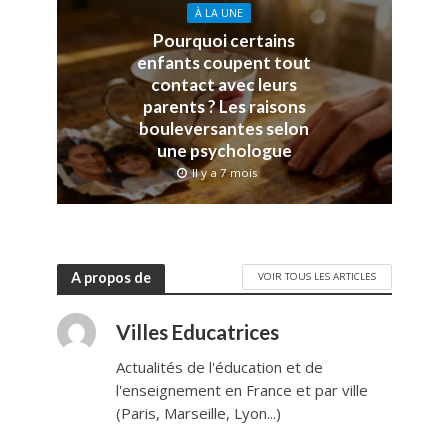
À LA UNE
Pourquoi certains
enfants coupent tout
contact avec leurs
parents ? Les raisons
bouleversantes selon
une psychologue
Il y a 7 mois
A propos de
VOIR TOUS LES ARTICLES
Villes Educatrices
Actualités de l'éducation et de
l'enseignement en France et par ville
(Paris, Marseille, Lyon...)