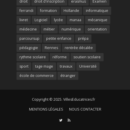
droit
droit d'inscription
erasmus
Examen
ferrandi
formation
Hollande
informatique
livret
Logiciel
lycée
manaa
mécanique
médecine
métier
numérique
orientation
parcoursup
petite enfance
prépa
pédagogie
Rennes
rentrée décalée
rythme scolaire
réforme
soutien scolaire
sport
tage mage
travaux
Université
école de commerce
étranger
Copyright © 2025. VillesEducatrices.fr
MENTIONS LÉGALES
NOUS CONTACTER