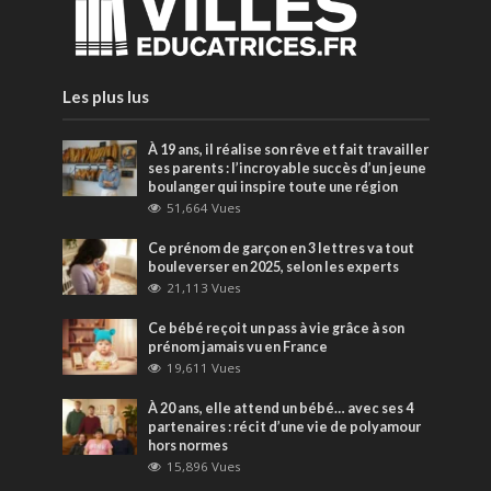
Les plus lus
À 19 ans, il réalise son rêve et fait travailler
ses parents : l’incroyable succès d’un jeune
boulanger qui inspire toute une région
51,664 Vues
Ce prénom de garçon en 3 lettres va tout
bouleverser en 2025, selon les experts
21,113 Vues
Ce bébé reçoit un pass à vie grâce à son
prénom jamais vu en France
19,611 Vues
À 20 ans, elle attend un bébé… avec ses 4
partenaires : récit d’une vie de polyamour
hors normes
15,896 Vues