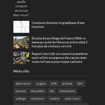
Comment dessiner le graphique d'une
fonction
Élu plus beau village de France 2026: ce
hameau caché de l’Aveyron attire déjà 3
fois plus de visiteurs cet été
Rappel chez Lidl: ces yaourts populaires
sont retirés en urgence des rayons dans
toute la France pour risque sanitaire
Mots clés
alternance
anglais
APB
archive
BAC
bourse
Bruxelles
bts
classement
collège
concours
cuisine
cycle court