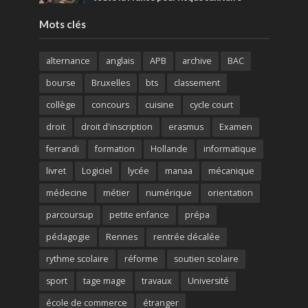
Mots clés
alternance
anglais
APB
archive
BAC
bourse
Bruxelles
bts
classement
collège
concours
cuisine
cycle court
droit
droit d'inscription
erasmus
Examen
ferrandi
formation
Hollande
informatique
livret
Logiciel
lycée
manaa
mécanique
médecine
métier
numérique
orientation
parcoursup
petite enfance
prépa
pédagogie
Rennes
rentrée décalée
rythme scolaire
réforme
soutien scolaire
sport
tage mage
travaux
Université
école de commerce
étranger