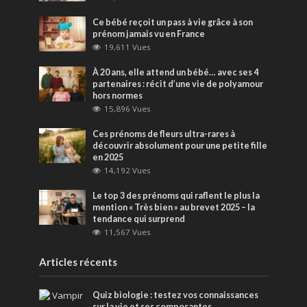
Ce bébé reçoit un pass à vie grâce à son
prénom jamais vu en France
19,611 Vues
À 20 ans, elle attend un bébé… avec ses 4
partenaires : récit d’une vie de polyamour
hors normes
15,896 Vues
Ces prénoms de fleurs ultra-rares à
découvrir absolument pour une petite fille
en 2025
14,192 Vues
Le top 3 des prénoms qui raflent le plus la
mention « Très bien » au brevet 2025 – la
tendance qui surprend
11,567 Vues
Articles récents
Quiz biologie : testez vos connaissances
sur la vie et ses composantes