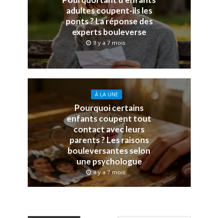
adultes coupent-ils les
ponts ? La réponse des
experts bouleverse
Il y a 7 mois
À LA UNE
Pourquoi certains
enfants coupent tout
contact avec leurs
parents ? Les raisons
bouleversantes selon
une psychologue
Il y a 7 mois