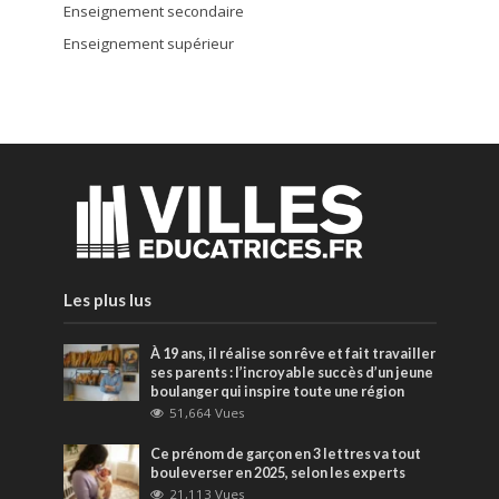
Enseignement secondaire
Enseignement supérieur
Les plus lus
À 19 ans, il réalise son rêve et fait travailler
ses parents : l’incroyable succès d’un jeune
boulanger qui inspire toute une région
51,664 Vues
Ce prénom de garçon en 3 lettres va tout
bouleverser en 2025, selon les experts
21,113 Vues