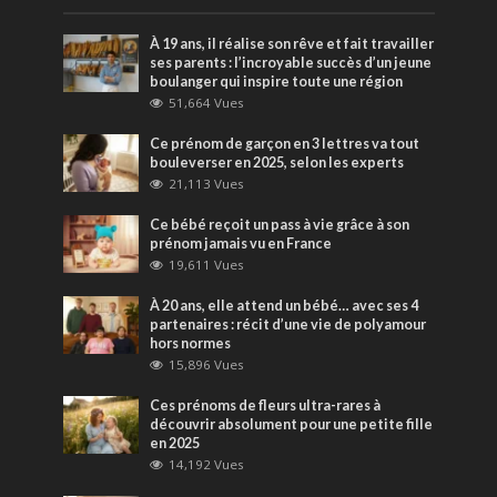
À 19 ans, il réalise son rêve et fait travailler
ses parents : l’incroyable succès d’un jeune
boulanger qui inspire toute une région
51,664 Vues
Ce prénom de garçon en 3 lettres va tout
bouleverser en 2025, selon les experts
21,113 Vues
Ce bébé reçoit un pass à vie grâce à son
prénom jamais vu en France
19,611 Vues
À 20 ans, elle attend un bébé… avec ses 4
partenaires : récit d’une vie de polyamour
hors normes
15,896 Vues
Ces prénoms de fleurs ultra-rares à
découvrir absolument pour une petite fille
en 2025
14,192 Vues