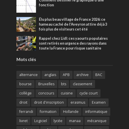
Comment dessiner le graphique d'une
fonction
Élu plus beau village de France 2026: ce
hameau caché de l’Aveyron attire déjà 3
fois plus de visiteurs cet été
Rappel chez Lidl: ces yaourts populaires
sont retirés en urgence des rayons dans
toute la France pour risque sanitaire
Mots clés
alternance
anglais
APB
archive
BAC
bourse
Bruxelles
bts
classement
collège
concours
cuisine
cycle court
droit
droit d'inscription
erasmus
Examen
ferrandi
formation
Hollande
informatique
livret
Logiciel
lycée
manaa
mécanique