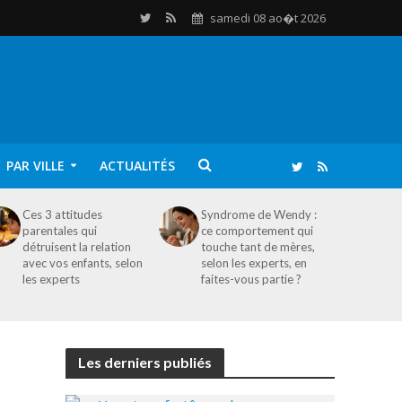
samedi 08 ao�t 2026
PAR VILLE
ACTUALITÉS
Ces 3 attitudes
Syndrome de Wendy :
parentales qui
ce comportement qui
détruisent la relation
touche tant de mères,
avec vos enfants, selon
selon les experts, en
les experts
faites-vous partie ?
Les derniers publiés