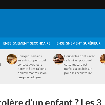
ENSEIGNEMENT SECONDAIRE
ENSEIGNEMENT SUPÉRIEUR
Pourquoi certains
Couper les ponts avec
enfants coupent tout
sa famille : pourquoi
 ?
contact avec leurs
cette rupture est
parents ? Les raisons
parfois la seule issue
bouleversantes selon
pour se reconstruire
une psychologue
olère d’un enfant ? Les 3