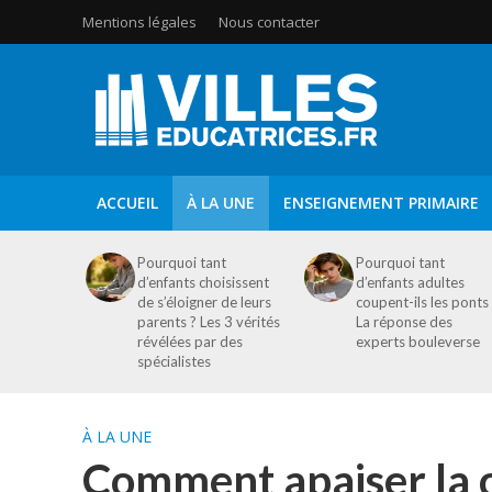
Mentions légales
Nous contacter
ACCUEIL
À LA UNE
ENSEIGNEMENT PRIMAIRE
Pourquoi tant
Pourquoi tant
d’enfants choisissent
d’enfants adultes
de s’éloigner de leurs
coupent-ils les ponts
parents ? Les 3 vérités
La réponse des
révélées par des
experts bouleverse
spécialistes
À LA UNE
Comment apaiser la c