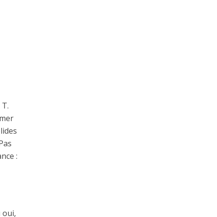
 T.
imer
lides
 Pas
nce :
 oui,